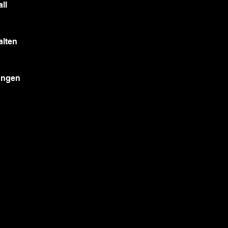
ll
alten
ungen