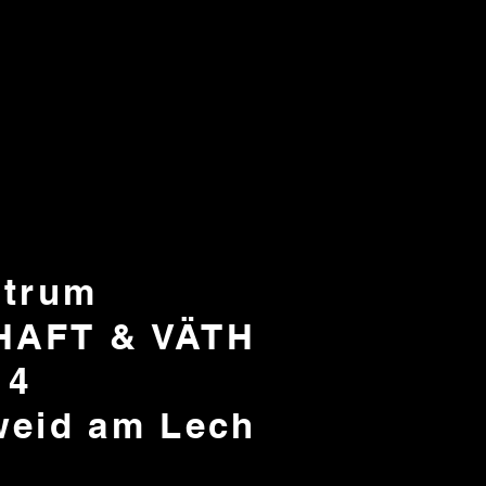
ntrum
HAFT & VÄTH
14
weid am Lech