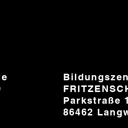
de
Bildungsze
0
FRITZENSC
Parkstraße 
86462 Lang