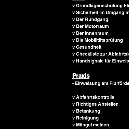
v Grundlagenschulung Fl
v Sicherheit im Umgang m
v Der Rundgang
v Der Motorraum
v Der Innenraum
v Die Mobilitätsprüfung
v Gesundheit
v Checkliste zur Abfahrtsk
v Handsignale für Einwei
Praxis
- Einweisung am Flurförd
v Abfahrtskontrolle
v Richtiges Abstellen
v Betankung
v Reinigung
v Mängel melden