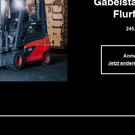
Gabelst
Flur
245,
Anme
Jetzt ander